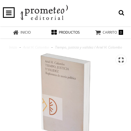
0
INICIO
PRODUCTOS
CARRITO
Inicio
-
Ariel H. Colombo
-
Tiempo, justicia y validez / Ariel H. Colombo