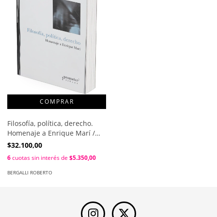
Filosofía, política, derecho.
Homenaje a Enrique Marí /
Martyniuk Claudio y Bergalli
$32.100,00
Roberto
6
cuotas sin interés de
$5.350,00
BERGALLI ROBERTO