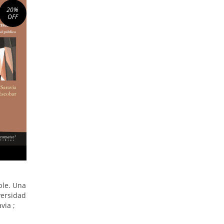
20
%
OFF
ble. Una
versidad
via ;