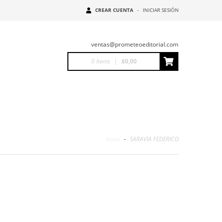
CREAR CUENTA
-
INICIAR SESIÓN
ventas@prometeoeditorial.com
0
Items
|
$0,00
Inicio
-
SARAVIA FEDERICO