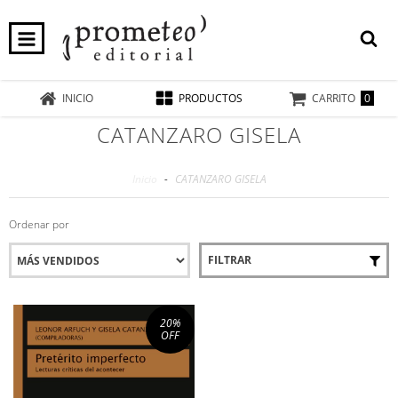
0
INICIO
PRODUCTOS
CARRITO
CATANZARO GISELA
Inicio
-
CATANZARO GISELA
Ordenar por
FILTRAR
20
%
OFF