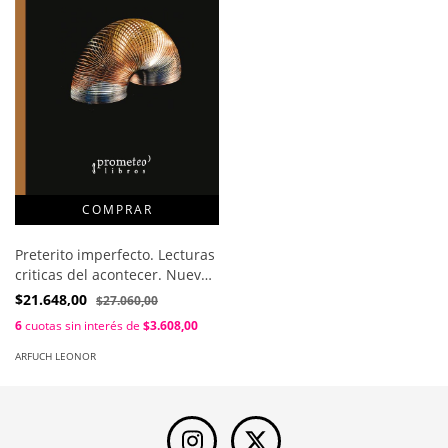
Preterito imperfecto. Lecturas
criticas del acontecer. Nueva
edición / Leonor Arfuch ;
$21.648,00
$27.060,00
Gisela Catanzaro
6
cuotas sin interés de
$3.608,00
ARFUCH LEONOR