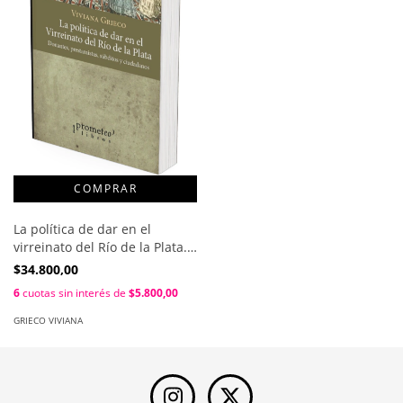
La política de dar en el
virreinato del Río de la Plata.
Donantes, prestamistas,
$34.800,00
súbditos y ciudadanos /
6
cuotas sin interés de
$5.800,00
Viviana Grieco
GRIECO VIVIANA