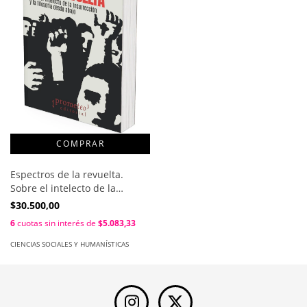
Espectros de la revuelta.
Sobre el intelecto de la
insurrección y la filosofía
$30.500,00
desde abajo / Richard Gilman-
6
cuotas sin interés de
$5.083,33
Opalsky
CIENCIAS SOCIALES Y HUMANÍSTICAS