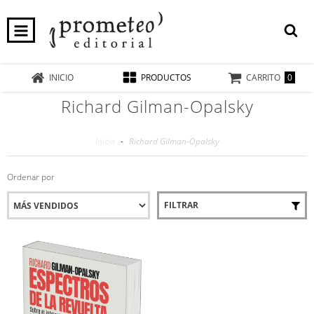
0
INICIO
PRODUCTOS
CARRITO
Richard Gilman-Opalsky
Inicio
-
Richard Gilman-Opalsky
Ordenar por
FILTRAR