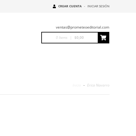
CREAR CUENTA
-
INICIAR SESIÓN
ventas@prometeoeditorial.com
0
Items
|
$0,00
Inicio
-
Erica Navarro