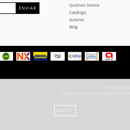
Quiénes Somos
Catálogo
Autores
Blog
COPYRIGHT PRO
DEFENSA DE LAS Y LOS CONSUMIDORES. 
SUBIR ^