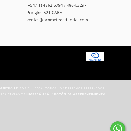
(+54.11) 4862.6794 / 4864.3297
Pringles 521 CABA
ventas@prometeoeditorial.com
METEO EDITORIAL - 2026. TODOS LOS DERECHOS RESERVADOS.
PARA RECLAMOS
INGRESÁ ACÁ.
/
BOTÓN DE ARREPENTIMIENTO