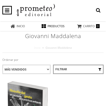
0
INICIO
PRODUCTOS
CARRITO
Giovanni Maddalena
Inicio
-
Giovanni Maddalena
Ordenar por
FILTRAR