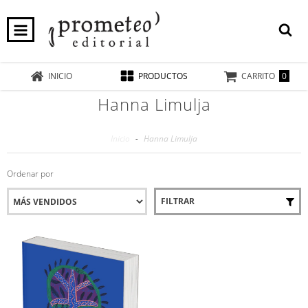
0
INICIO
PRODUCTOS
CARRITO
Hanna Limulja
Inicio
-
Hanna Limulja
Ordenar por
FILTRAR