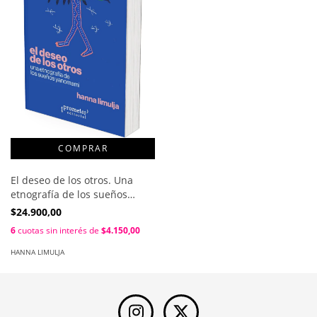
El deseo de los otros. Una
etnografía de los sueños
yanomami / Hanna Limulja
$24.900,00
6
cuotas sin interés de
$4.150,00
HANNA LIMULJA