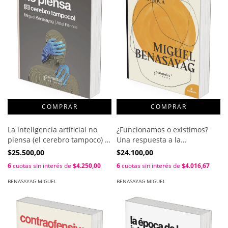
La inteligencia artificial no
¿Funcionamos o existimos?
piensa (el cerebro tampoco) /
Una respuesta a la
Miguel Benasayag - Ariel
colonización algorítmica /
$25.500,00
$24.100,00
Pennisi
Miguel Benasayag
6
cuotas sin interés de
$4.250,00
6
cuotas sin interés de
$4.016,67
BENASAYAG MIGUEL
BENASAYAG MIGUEL