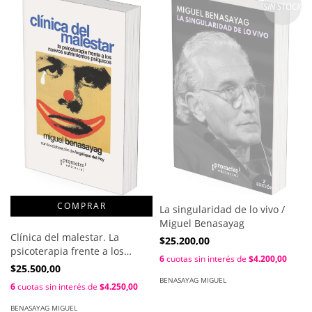
SIN STOCK
La singularidad de lo vivo /
Miguel Benasayag
Clínica del malestar. La
$25.200,00
psicoterapia frente a los
6
cuotas sin interés de
$4.200,00
nuevos sufrimientos
$25.500,00
psíquicos / Miguel Benasayag
BENASAYAG MIGUEL
6
cuotas sin interés de
$4.250,00
; Contribuciones de Angélique
del Rey
BENASAYAG MIGUEL