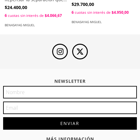
despolitización / Miguel
$29.700,00
impuso la modernidad /
$24.400,00
Benasayag - Bastien Cany
Miguel Benasayag
6
cuotas sin interés de
$4.950,00
6
cuotas sin interés de
$4.066,67
BENASAYAG MIGUEL
BENASAYAG MIGUEL
NEWSLETTER
MÁS INFORMACIÓN