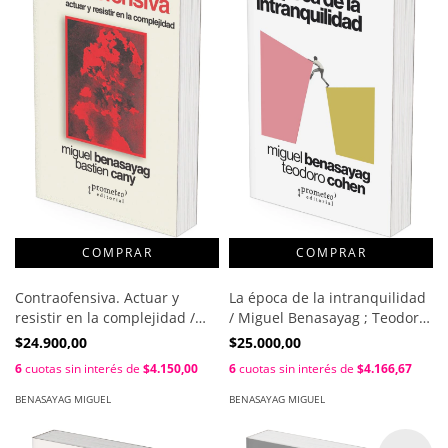
Contraofensiva. Actuar y
La época de la intranquilidad
resistir en la complejidad /
/ Miguel Benasayag ; Teodoro
Miguel Benasayag; Bastien
Cohen
$24.900,00
$25.000,00
Cany.
6
cuotas sin interés de
$4.150,00
6
cuotas sin interés de
$4.166,67
BENASAYAG MIGUEL
BENASAYAG MIGUEL