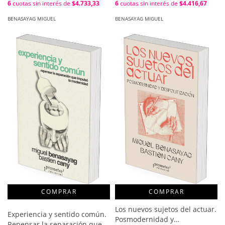
6
cuotas sin interés de
$4.733,33
6
cuotas sin interés de
$4.416,67
Miguel Kunst ; Prólogo de
Miguel Benasayag
BENASAYAG MIGUEL
BENASAYAG MIGUEL
COMPRAR
Los nuevos sujetos del actuar.
Experiencia y sentido común.
Posmodernidad y
Repensar la separación que