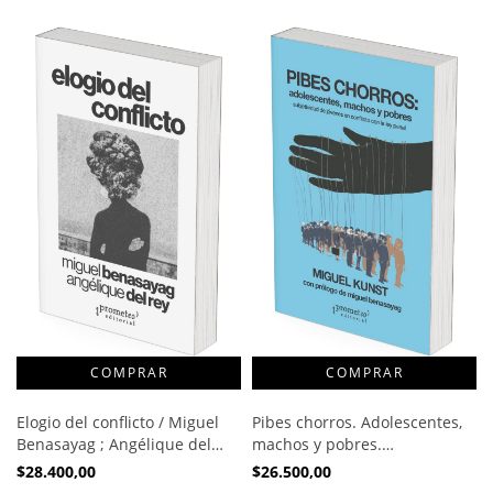
Elogio del conflicto / Miguel
Pibes chorros. Adolescentes,
Benasayag ; Angélique del
machos y pobres.
Rey
Subjetividad de jóvenes en
$28.400,00
$26.500,00
conflicto con la ley penal /