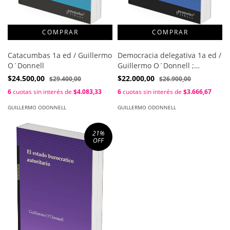
Catacumbas 1a ed / Guillermo
Democracia delegativa 1a ed /
O´Donnell
Guillermo O´Donnell ;
Osvaldo Iazzetta ; Hugo
$24.500,00
$22.000,00
$29.400,00
$26.900,00
Quiroga (coords.)
6
cuotas sin interés de
$4.083,33
6
cuotas sin interés de
$3.666,67
GUILLERMO ODONNELL
GUILLERMO ODONNELL
21
%
OFF