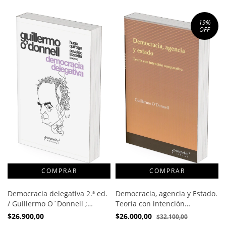
19
%
OFF
Democracia delegativa 2.ª ed.
Democracia, agencia y Estado.
/ Guillermo O´Donnell ;
Teoría con intención
Osvaldo Iazzetta ; Hugo
comparativa 1a ed / Guillermo
$26.900,00
$26.000,00
$32.100,00
Quiroga (coords.)
O´Donnell