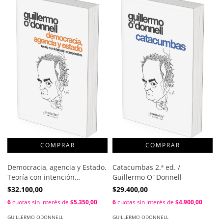
Democracia, agencia y Estado.
Catacumbas 2.ª ed. /
Teoría con intención
Guillermo O´Donnell
comparativa 2.ª ed. /
$32.100,00
$29.400,00
Guillermo O´Donnell
6
cuotas sin interés de
$5.350,00
6
cuotas sin interés de
$4.900,00
GUILLERMO ODONNELL
GUILLERMO ODONNELL