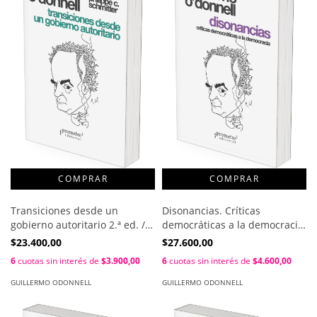
Transiciones desde un
Disonancias. Críticas
gobierno autoritario 2.ª ed. /
democráticas a la democracia
Guillermo O´Donnell ;
2.ª ed. / Guillermo O´Donnell
$23.400,00
$27.600,00
Philippe C. Schmitter
6
cuotas sin interés de
$3.900,00
6
cuotas sin interés de
$4.600,00
GUILLERMO ODONNELL
GUILLERMO ODONNELL