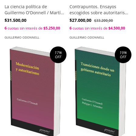
La ciencia política de
Contrapuntos. Ensayos
Guillermo O'Donnell / Martín
escogidos sobre autoritarismo
D'Alessandro ; Gabriela
y democratización 1a ed /
$31.500,00
$27.000,00
$33.200,00
Ippolito-O'Donnell
Guillermo O´Donnell
6
cuotas sin interés de
$5.250,00
6
cuotas sin interés de
$4.500,00
GUILLERMO ODONNELL
GUILLERMO ODONNELL
17
%
19
%
OFF
OFF