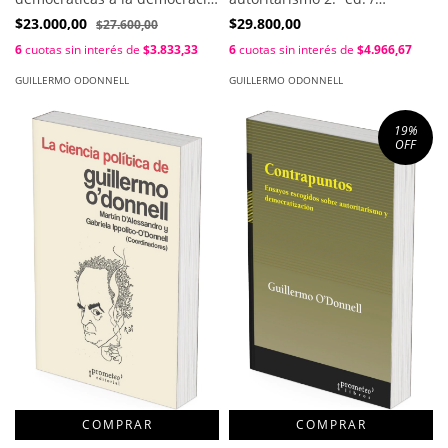
1a ed / Guillermo O´Donnell
Guillermo O´Donnell
$23.000,00
$29.800,00
$27.600,00
6
cuotas sin interés de
$3.833,33
6
cuotas sin interés de
$4.966,67
GUILLERMO ODONNELL
GUILLERMO ODONNELL
19
%
OFF