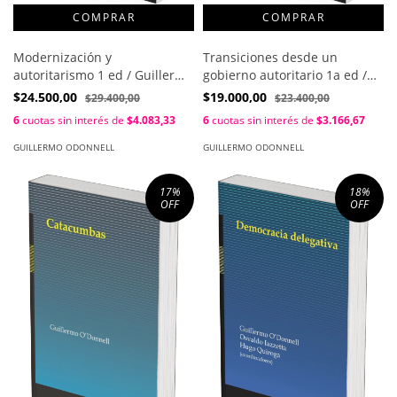
Modernización y
Transiciones desde un
autoritarismo 1 ed / Guillermo
gobierno autoritario 1a ed /
O´Donnell
Guillermo O´Donnell ;
$24.500,00
$19.000,00
$29.400,00
$23.400,00
Philippe C. Schmitter
6
cuotas sin interés de
$4.083,33
6
cuotas sin interés de
$3.166,67
GUILLERMO ODONNELL
GUILLERMO ODONNELL
17
%
18
%
OFF
OFF