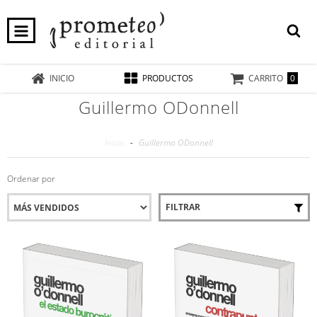
0
INICIO
PRODUCTOS
CARRITO
Guillermo ODonnell
Inicio
-
Guillermo ODonnell
Ordenar por
FILTRAR