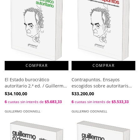
El Estado burocrático
Contrapuntos. Ensayos
autoritario 2.ª ed. / Guillermo
escogidos sobre autoritarismo
O´Donnell
y democratización 2.ª ed. /
$34.100,00
$33.200,00
Guillermo O´Donnell
6
cuotas sin interés de
$5.683,33
6
cuotas sin interés de
$5.533,33
GUILLERMO ODONNELL
GUILLERMO ODONNELL