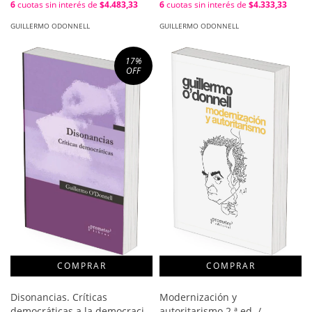
6
cuotas sin interés de
$4.483,33
6
cuotas sin interés de
$4.333,33
GUILLERMO ODONNELL
GUILLERMO ODONNELL
17
%
OFF
Disonancias. Críticas
Modernización y
democráticas a la democracia
autoritarismo 2.ª ed. /