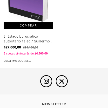
El Estado burocrático
autoritario 1a ed / Guillermo
O´Donnell
$27.000,00
$34.100,00
6
cuotas sin interés de
$4.500,00
GUILLERMO ODONNELL
NEWSLETTER