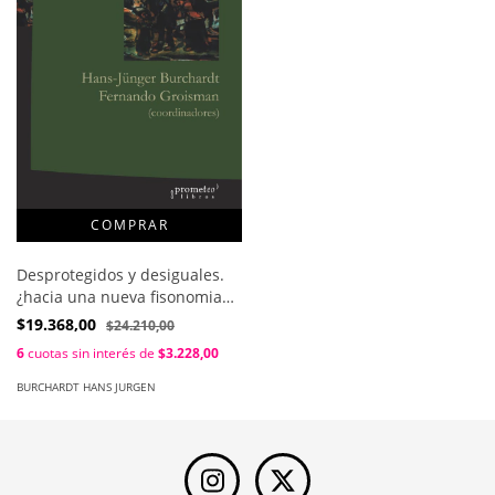
Desprotegidos y desiguales.
¿hacia una nueva fisonomia
social? / Burchardt Hans
$19.368,00
$24.210,00
Jurgen , Groisman Fernando
6
cuotas sin interés de
$3.228,00
BURCHARDT HANS JURGEN