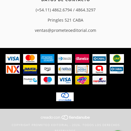
(+54.11) 4862.6794 / 4864.3297
Pringles 521 CABA
ventas@prometeoeditorial.com
COPYRIGHT PROMETEO EDITORIAL - 2026. TODOS LOS DERECHOS
RESERVADOS.