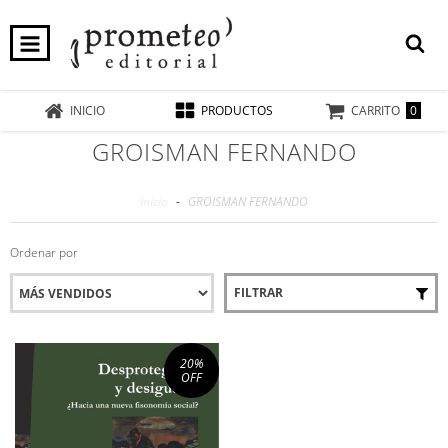
0
INICIO
PRODUCTOS
CARRITO
GROISMAN FERNANDO
Inicio
-
GROISMAN FERNANDO
Ordenar por
FILTRAR
20
%
OFF