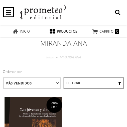
0
INICIO
PRODUCTOS
CARRITO
MIRANDA ANA
Inicio
-
MIRANDA ANA
Ordenar por
FILTRAR
20
%
OFF