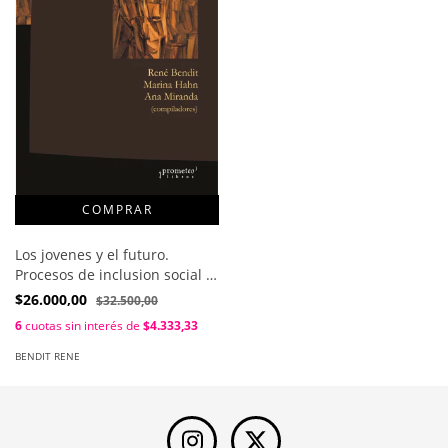
Los jovenes y el futuro.
Procesos de inclusion social y
patrones de vulnerabilidad /
$26.000,00
$32.500,00
Rene Bendit ; Ana Miranda
6
cuotas sin interés de
$4.333,33
BENDIT RENE