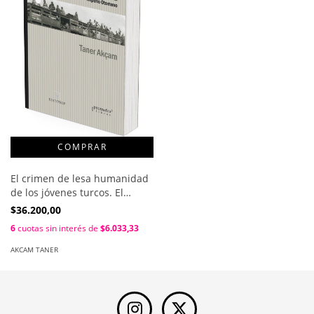
El crimen de lesa humanidad
de los jóvenes turcos. El
genocidio armenio y la
$36.200,00
limpieza étnica en el Imperio
6
cuotas sin interés de
$6.033,33
Otomano / Taner Akcam
AKCAM TANER