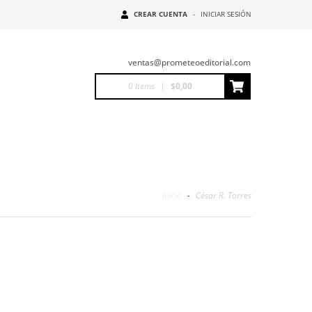
CREAR CUENTA
-
INICIAR SESIÓN
ventas@prometeoeditorial.com
0
Items
|
$0,00
Inicio
-
César R. Torres