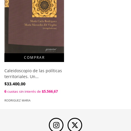
Caleidoscopio de las políticas
territoriales. Un
rompecabezas para armar /
$33.400,00
Rodriguez Maria , Di Virgilio
6
cuotas sin interés de
$5.566,67
Maria
RODRIGUEZ MARIA