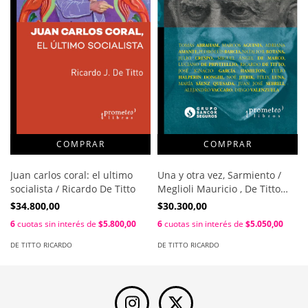
Juan carlos coral: el ultimo
Una y otra vez, Sarmiento /
socialista / Ricardo De Titto
Meglioli Mauricio , De Titto
Ricardo
$34.800,00
$30.300,00
6
cuotas sin interés de
$5.800,00
6
cuotas sin interés de
$5.050,00
DE TITTO RICARDO
DE TITTO RICARDO