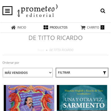
0
INICIO
PRODUCTOS
CARRITO
DE TITTO RICARDO
Inicio
-
DE TITTO RICARDO
Ordenar por
FILTRAR