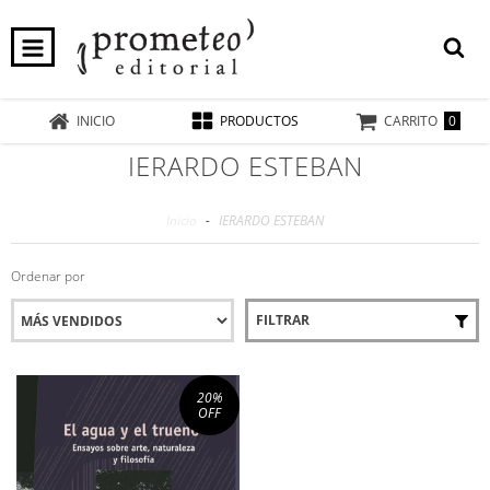
0
INICIO
PRODUCTOS
CARRITO
IERARDO ESTEBAN
Inicio
-
IERARDO ESTEBAN
Ordenar por
FILTRAR
20
%
OFF