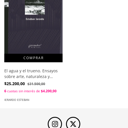
El agua y el trueno. Ensayos
sobre arte, naturaleza y
filosofía / Ierardo Esteban
$25.200,00
$31.500,00
6
cuotas sin interés de
$4.200,00
IERARDO ESTEBAN