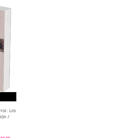
ror. Los
ión /