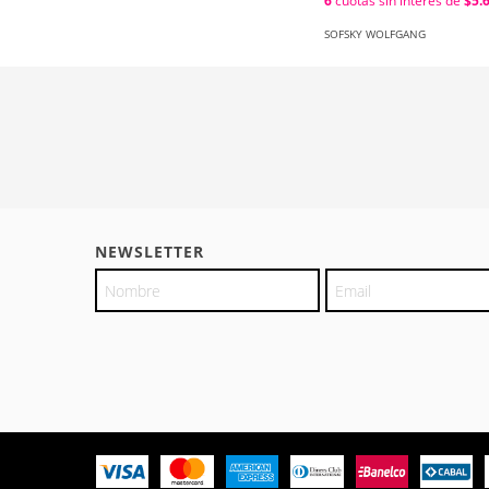
6
cuotas sin interés de
$5.
SOFSKY WOLFGANG
NEWSLETTER