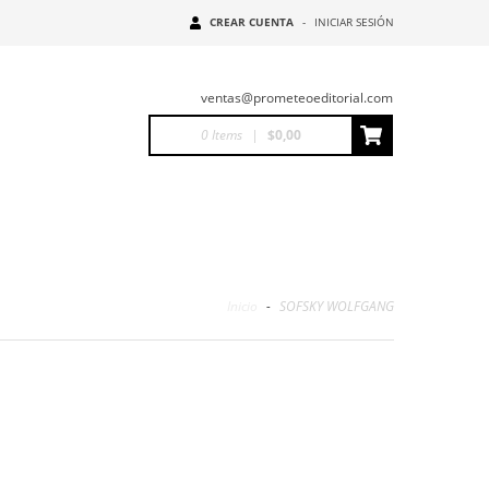
CREAR CUENTA
-
INICIAR SESIÓN
ventas@prometeoeditorial.com
0
Items
|
$0,00
Inicio
-
SOFSKY WOLFGANG