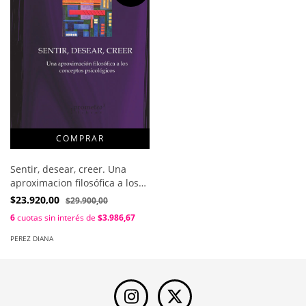
Sentir, desear, creer. Una
aproximacion filosófica a los
conceptos psicologicos / Perez
$23.920,00
$29.900,00
Diana
6
cuotas sin interés de
$3.986,67
PEREZ DIANA