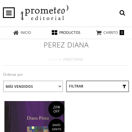
0
INICIO
PRODUCTOS
CARRITO
PEREZ DIANA
Inicio
-
PEREZ DIANA
Ordenar por
FILTRAR
20
%
OFF
ENVÍO
GRATIS