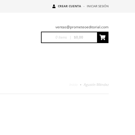
CREAR CUENTA
-
INICIAR SESIÓN
ventas@prometeoeditorial.com
0
Items
|
$0,00
Inicio
-
Agustín Méndez