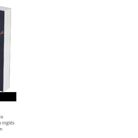
la
o inglés
ín