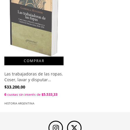
Las trabajadoras de las ropas.
Coser, lavar y disputar
derechos en la ciudad de
$33.200,00
Buenos Aires, 1848-1870 /
6
cuotas sin interés de
$5.533,33
Gabriela Mitidieri
HISTORIA ARGENTINA