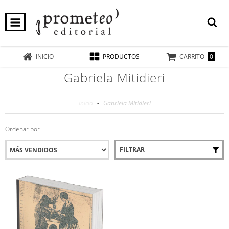
0
INICIO
PRODUCTOS
CARRITO
Gabriela Mitidieri
Inicio
-
Gabriela Mitidieri
Ordenar por
FILTRAR