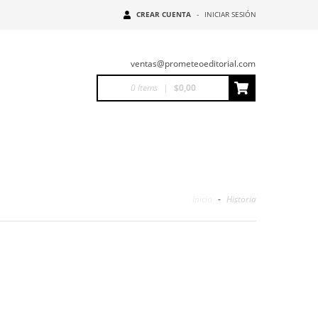
CREAR CUENTA
-
INICIAR SESIÓN
ventas@prometeoeditorial.com
0
Items
|
$0,00
Inicio
-
Historia