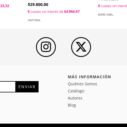
$29.800,00
833,33
6
cuotas sin inter
6
cuotas sin interés de
$4.966,67
MARX KARL
HISTORIA
MÁS INFORMACIÓN
Quiénes Somos
Catálogo
Autores
Blog