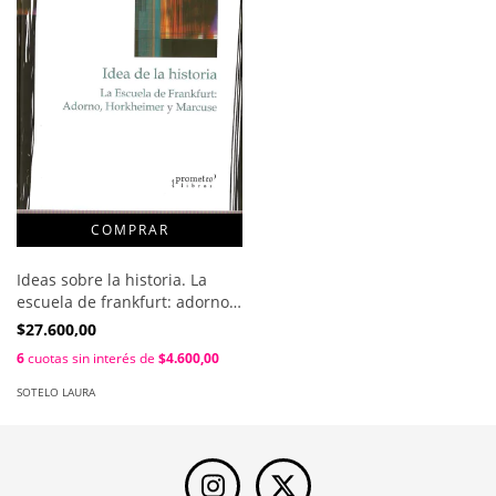
Ideas sobre la historia. La
escuela de frankfurt: adorno,
horkheimer y marcuse / Laura
$27.600,00
Sotelo
6
cuotas sin interés de
$4.600,00
SOTELO LAURA