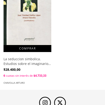
La seduccion simbolica.
Estudios sobre el imaginario /
Padilla Lopez Jose , Chavolla
$28.400,00
Arturo
6
cuotas sin interés de
$4.733,33
CHAVOLLA ARTURO