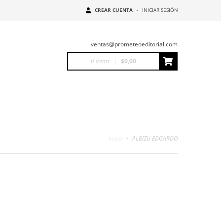
CREAR CUENTA
-
INICIAR SESIÓN
ventas@prometeoeditorial.com
0
Items
|
$0,00
Inicio
-
ALBIZU EDGARDO