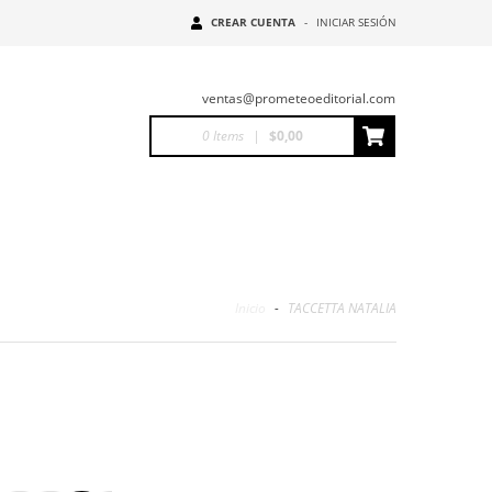
CREAR CUENTA
-
INICIAR SESIÓN
ventas@prometeoeditorial.com
0
Items
|
$0,00
Inicio
-
TACCETTA NATALIA