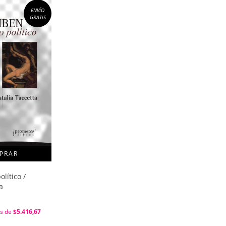
ENVÍO
GRATIS
lítico /
a
és de
$5.416,67