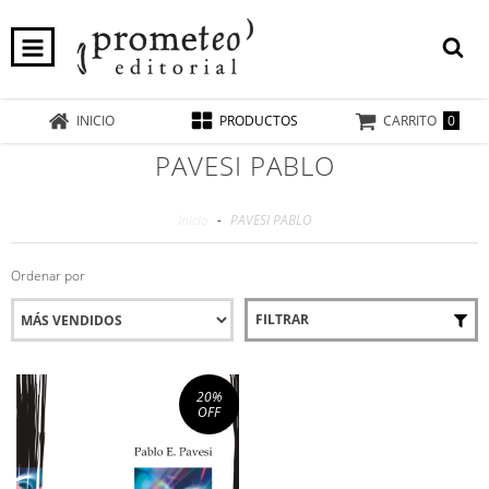
0
INICIO
PRODUCTOS
CARRITO
PAVESI PABLO
Inicio
-
PAVESI PABLO
Ordenar por
FILTRAR
20
%
OFF