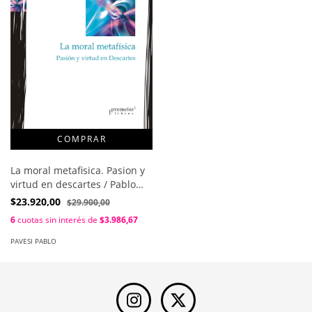
La moral metafisica. Pasion y
virtud en descartes / Pablo
Pavesi
$23.920,00
$29.900,00
6
cuotas sin interés de
$3.986,67
PAVESI PABLO