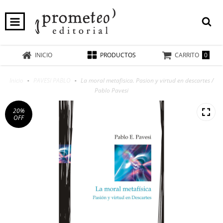
0
INICIO
PRODUCTOS
CARRITO
Inicio
-
PAVESI PABLO
-
La moral metafisica. Pasion y virtud en descartes /
Pablo Pavesi
20
%
OFF