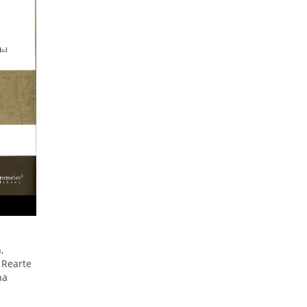
,
 Rearte
na