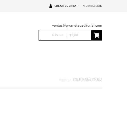
CREAR CUENTA
-
INICIAR SESIÓN
ventas@prometeoeditorial.com
0
Items
|
$0,00
Inicio
-
SOLE MARIA JIMENA