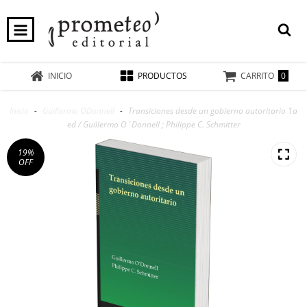
0
INICIO
PRODUCTOS
CARRITO
Inicio
-
Guillermo ODonnell
-
Transiciones desde un gobierno autoritario 1a
ed / Guillermo O´Donnell ; Philippe C. Schmitter
19
%
OFF