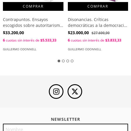
Contrapuntos. Ensayos
Disonancias. Críticas
escogidos sobre autoritarismo
democráticas a la democracia
y democratización 2.ª ed. /
1a ed / Guillermo O´Donnell
$33.200,00
$23.000,00
$27.600,00
Guillermo O´Donnell
6
cuotas sin interés de
$5.533,33
6
cuotas sin interés de
$3.833,33
GUILLERMO ODONNELL
GUILLERMO ODONNELL
NEWSLETTER