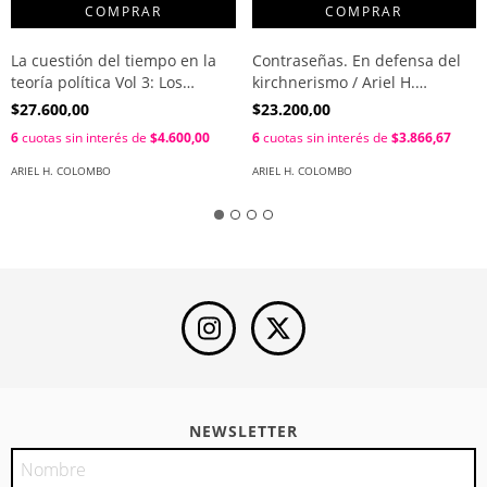
La cuestión del tiempo en la
Contraseñas. En defensa del
teoría política Vol 3: Los
kirchnerismo / Ariel H.
límites de la transición / Ariel
Colombo
$27.600,00
$23.200,00
H. Colombo
6
cuotas sin interés de
$4.600,00
6
cuotas sin interés de
$3.866,67
ARIEL H. COLOMBO
ARIEL H. COLOMBO
NEWSLETTER