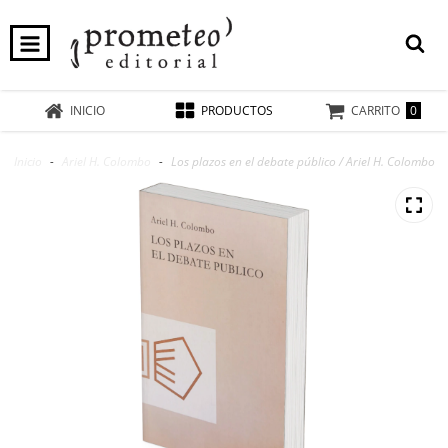
0
INICIO
PRODUCTOS
CARRITO
Inicio
-
Ariel H. Colombo
-
Los plazos en el debate público / Ariel H. Colombo