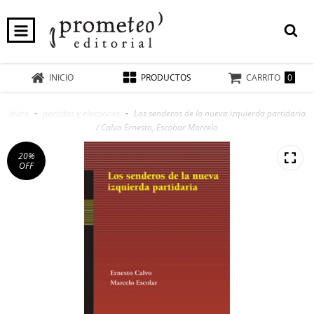
0
INICIO
PRODUCTOS
CARRITO
Inicio
-
partidos y elecciones
-
Los senderos de la nueva izquierda partidaria
/ Calvo Ernesto, Escobar Marcelo
20
%
OFF