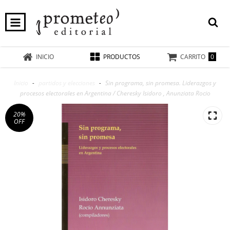
0
INICIO
PRODUCTOS
CARRITO
Inicio
-
partidos y elecciones
-
Sin programa, sin promesa. Liderazgos y
procesos electorales en Argentina / Cheresky Isidoro , Anunziata Rocio
20
%
OFF