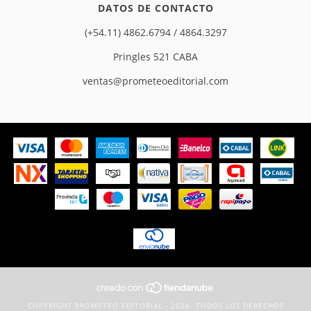
DATOS DE CONTACTO
(+54.11) 4862.6794 / 4864.3297
Pringles 521 CABA
ventas@prometeoeditorial.com
COPYRIGHT PROMETEO EDITORIAL - 2026. TODOS LOS DERECHOS