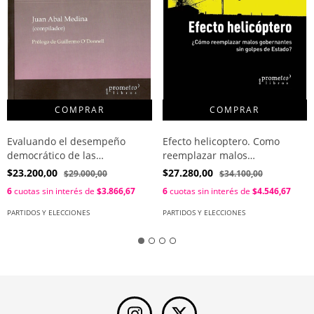
Evaluando el desempeño
Efecto helicoptero. Como
democrático de las
reemplazar malos
instituciones políticas
gobernantes sin golpes de
$23.200,00
$27.280,00
$29.000,00
$34.100,00
argentinas / Juan Manuel Abal
Estado? / Eberhardt Maria
6
cuotas sin interés de
$3.866,67
6
cuotas sin interés de
$4.546,67
Medina
Laura
PARTIDOS Y ELECCIONES
PARTIDOS Y ELECCIONES