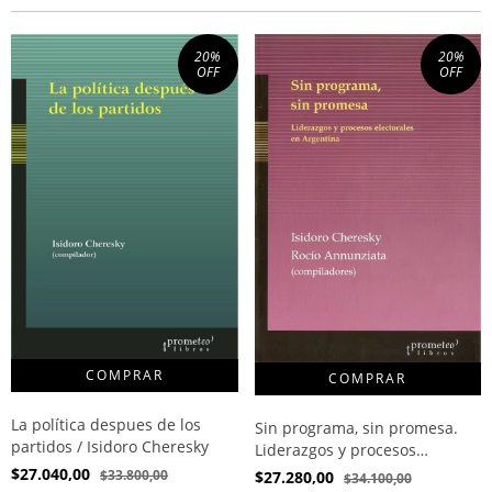
20
%
20
%
OFF
OFF
La política despues de los
Sin programa, sin promesa.
partidos / Isidoro Cheresky
Liderazgos y procesos
electorales en Argentina /
$27.040,00
$33.800,00
$27.280,00
$34.100,00