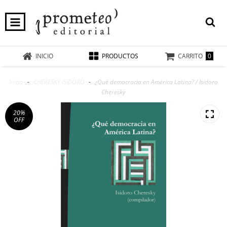
0
INICIO
PRODUCTOS
CARRITO
Inicio
-
CHERESKY ISIDORO
-
¿Qué democracia en América Latina? / Isidoro
Cheresky
20
%
OFF