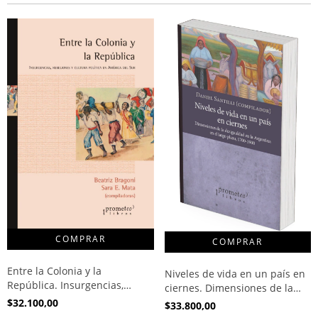
Entre la Colonia y la
Niveles de vida en un país en
República. Insurgencias,
ciernes. Dimensiones de la
rebeliones y cultura política
desigualdad en la Argentina
$32.100,00
$33.800,00
en América del Sur /
en el largo plazo, 1700-1900 /