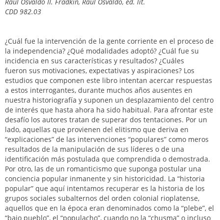
Raúl Osvaldo II. Fradkin, Raúl Osvaldo, ed. lit.
CDD 982.03
¿Cuál fue la intervención de la gente corriente en el proceso de
la independencia? ¿Qué modalidades adoptó? ¿Cuál fue su
incidencia en sus características y resultados? ¿Cuáles
fueron sus motivaciones, expectativas y aspiraciones? Los
estudios que componen este libro intentan acercar respuestas
a estos interrogantes, durante muchos años ausentes en
nuestra historiografía y suponen un desplazamiento del centro
de interés que hasta ahora ha sido habitual. Para afrontar este
desafío los autores tratan de superar dos tentaciones. Por un
lado, aquellas que provienen del elitismo que deriva en
“explicaciones” de las intervenciones “populares” como meros
resultados de la manipulación de sus líderes o de una
identificación más postulada que comprendida o demostrada.
Por otro, las de un romanticismo que suponga postular una
conciencia popular inmanente y sin historicidad. La “historia
popular” que aquí intentamos recuperar es la historia de los
grupos sociales subalternos del orden colonial rioplatense,
aquellos que en la época eran denominados como la “plebe”, el
“bajo pueblo”, el “populacho”, cuando no la “chusma” o incluso