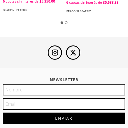
6
cuotas sin interés de
$5.350,00
6
cuotas sin interés de
$5.633,33
Compilado por Elsa Beatriz
Compilado por Daniel Santilli.
Bragoni y Sara Emilia Mata
BRAGONI BEATRIZ
BRAGONI BEATRIZ
NEWSLETTER