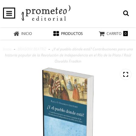
0
INICIO
PRODUCTOS
CARRITO
Inicio
-
BRAGONI BEATRIZ
-
¿Y el pueblo dónde está? Contribuciones para una
historia popular de la Revolución de Independencia en el Río de la Plata / Raúl
Osvaldo Fradkin