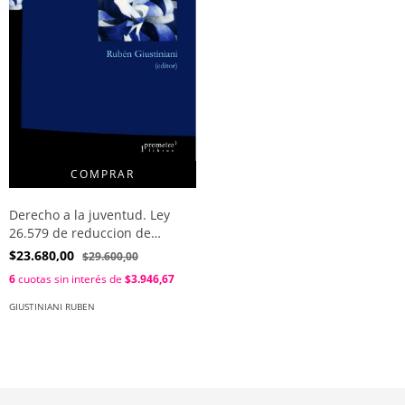
Derecho a la juventud. Ley
26.579 de reduccion de
mayoria de edad a los 18 años
$23.680,00
$29.600,00
/ Giustiniani Ruben
6
cuotas sin interés de
$3.946,67
GIUSTINIANI RUBEN