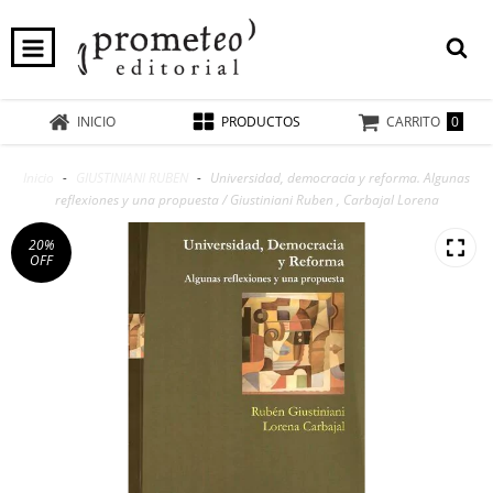
0
INICIO
PRODUCTOS
CARRITO
Inicio
-
GIUSTINIANI RUBEN
-
Universidad, democracia y reforma. Algunas
reflexiones y una propuesta / Giustiniani Ruben , Carbajal Lorena
20
%
OFF