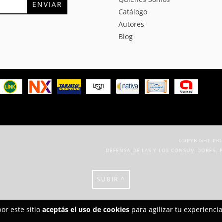
Catálogo
Autores
Blog
COPYRIGHT PRO
DEFENSA DE LAS Y LOS CONSUMIDORES. 
SUBIR ^
or este sitio
aceptás el uso de cookies
para agilizar tu experienci