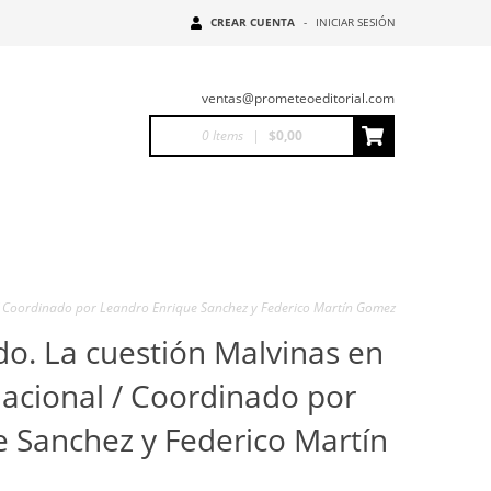
CREAR CUENTA
-
INICIAR SESIÓN
ventas@prometeoeditorial.com
0
Items
|
$0,00
 / Coordinado por Leandro Enrique Sanchez y Federico Martín Gomez
do. La cuestión Malvinas en
acional / Coordinado por
 Sanchez y Federico Martín