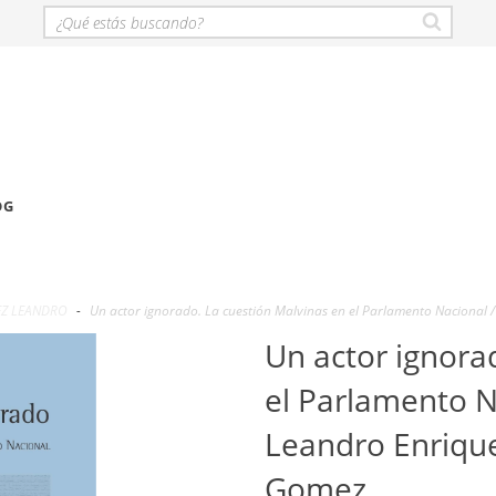
OG
Z LEANDRO
-
Un actor ignorado. La cuestión Malvinas en el Parlamento Nacional
Un actor ignora
el Parlamento N
Leandro Enrique
Gomez