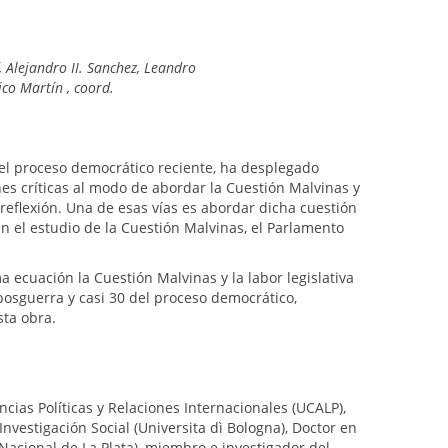
, Alejandro II. Sanchez, Leandro
ico Martín , coord.
del proceso democrático reciente, ha desplegado
nes críticas al modo de abordar la Cuestión Malvinas y
reflexión. Una de esas vías es abordar dicha cuestión
en el estudio de la Cuestión Malvinas, el Parlamento
 ecuación la Cuestión Malvinas y la labor legislativa
posguerra y casi 30 del proceso democrático,
sta obra.
encias Políticas y Relaciones Internacionales (UCALP),
nvestigación Social (Universita dì Bologna), Doctor en
Nacional de La Plata), miembro e investigador del