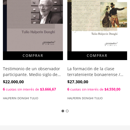
La formación de la clase
Testimonio de un observador
terrateniente bonaerense /
participante. Medio siglo de
Halperín Donghi, Tulio
estudios latinoamericanos en
$27.300,00
$22.000,00
un mundo cambiante / Tulio
6
cuotas sin interés de
$4.550,00
6
cuotas sin interés de
$3.666,67
Halperín Donghi
HALPERIN DONGHI TULIO
HALPERIN DONGHI TULIO