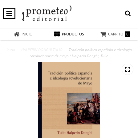
0
INICIO
PRODUCTOS
CARRITO
Inicio
-
HALPERIN DONGHI TULIO
-
Tradición política española e ideología
revolucionaria de mayo / Halperín Donghi, Tulio