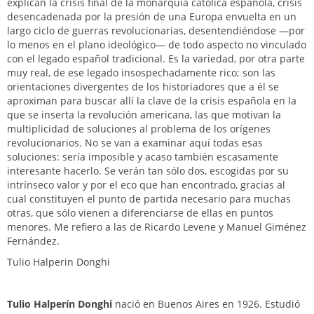
explican la crisis final de la monarquía católica española, crisis
desencadenada por la presión de una Europa envuelta en un
largo ciclo de gue­rras revolucionarias, desentendiéndose —por
lo menos en el plano ideológico— de todo aspecto no vinculado
con el legado español tradicional. Es la variedad, por otra parte
muy real, de ese legado insospechadamente rico; son las
orientaciones divergentes de los historiadores que a él se
aproximan para buscar allí la clave de la crisis espa­ñola en la
que se inserta la revolución americana, las que motivan la
multiplicidad de soluciones al problema de los orígenes
revolucionarios. No se van a examinar aquí todas esas
soluciones: sería imposible y acaso también escasamente
interesante ha­cerlo. Se verán tan sólo dos, escogidas por su
intrínseco valor y por el eco que han encontrado, gracias al
cual constituyen el punto de partida necesario para muchas
otras, que sólo vienen a diferenciarse de ellas en puntos
menores. Me refiero a las de Ricardo Levene y Manuel Giménez
Fernández.
Tulio Halperin Donghi
Tulio Halperín Donghi
nació en Buenos Aires en 1926. Estudió