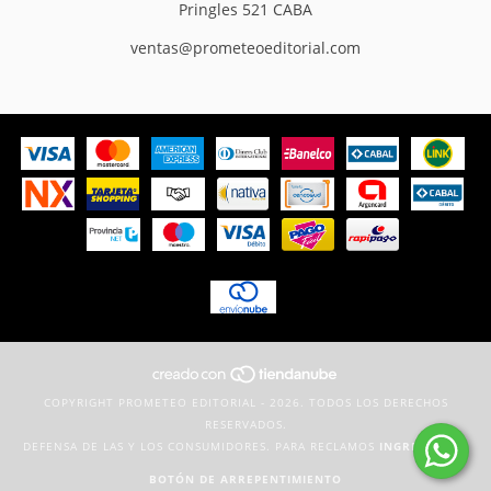
Pringles 521 CABA
ventas@prometeoeditorial.com
COPYRIGHT PROMETEO EDITORIAL - 2026. TODOS LOS DERECHOS
RESERVADOS.
DEFENSA DE LAS Y LOS CONSUMIDORES. PARA RECLAMOS
INGRESÁ ACÁ.
BOTÓN DE ARREPENTIMIENTO