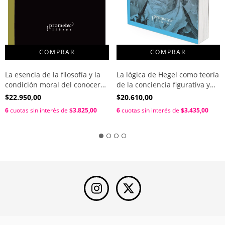
La esencia de la filosofía y la
La lógica de Hegel como teoría
condición moral del conocer
de la conciencia figurativa y
filosófico / Max Scheler
otros ensayos sobre la filosofía
$22.950,00
$20.610,00
hegeliana / Hayden White
6
cuotas sin interés de
$3.825,00
6
cuotas sin interés de
$3.435,00