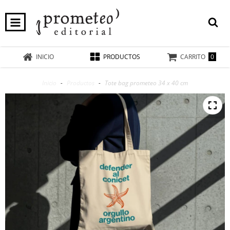
0
INICIO
PRODUCTOS
CARRITO
Inicio
-
Productos
-
Tote bag prometeo 34 x 40 cm