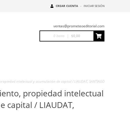
CREAR CUENTA
-
INICIAR SESIÓN
ventas@prometeoeditorial.com
0
Items
|
$0,00
 propiedad intelectual y acumulación de capital / LIAUDAT, SANTIAGO
iento, propiedad intelectual
e capital / LIAUDAT,