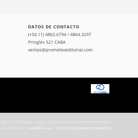
DATOS DE CONTACTO
(+54.11) 4862.6794 / 4864.3297
Pringles 521 CABA
ventas@prometeoeditorial.com
METEO EDITORIAL - 2026. TODOS LOS DERECHOS RESERVADOS.
PARA RECLAMOS
INGRESÁ ACÁ.
/
BOTÓN DE ARREPENTIMIENTO