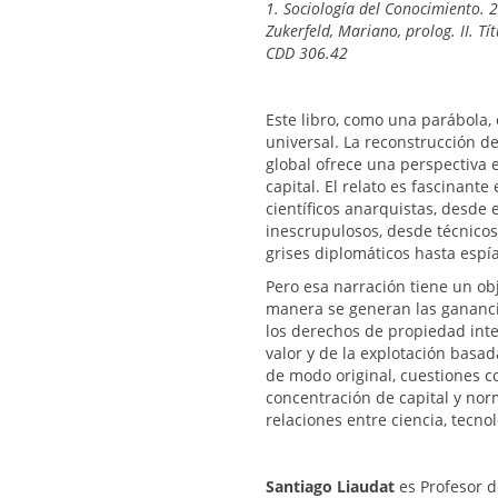
1. Sociología del Conocimiento. 2
Zukerfeld, Mariano, prolog. II. Tít
CDD 306.42
Este libro, como una parábola, 
universal. La reconstrucción d
global ofrece una perspectiva 
capital. El relato es fascinant
científicos anarquistas, desde 
inescrupulosos, desde técnicos
grises diplomáticos hasta espía
Pero esa narración tiene un ob
manera se generan las ganancia
los derechos de propiedad intel
valor y de la explotación basa
de modo original, cuestiones co
concentración de capital y nor
relaciones entre ciencia, tecno
Santiago Liaudat
es Profesor d