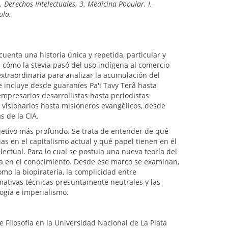
. Derechos Intelectuales. 3. Medicina Popular. I.
ulo.
cuenta una historia única y repetida, particular y
e cómo la stevia pasó del uso indígena al comercio
extraordinaria para analizar la acumulación del
e e incluye desde guaraníes Pa'i Tavy Terã hasta
empresarios desarrollistas hasta periodistas
 visionarios hasta misioneros evangélicos, desde
s de la CIA.
jetivo más profundo. Se trata de entender de qué
s en el capitalismo actual y qué papel tienen en él
ectual. Para lo cual se postula una nueva teoría del
da en el conocimiento. Desde ese marco se examinan,
mo la biopiratería, la complicidad entre
mativas técnicas presuntamente neutrales y las
logía e imperialismo.
e Filosofía en la Universidad Nacional de La Plata