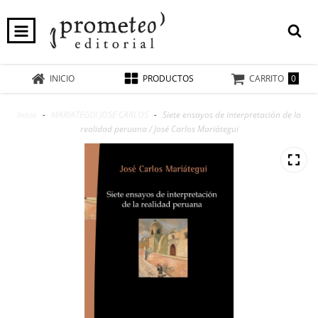
0
INICIO
PRODUCTOS
CARRITO
Inicio
-
MARIATEGUI JOSE CARLOS
-
Siete ensayos de interpretación de la
realidad peruana / José Carlos Mariátegui