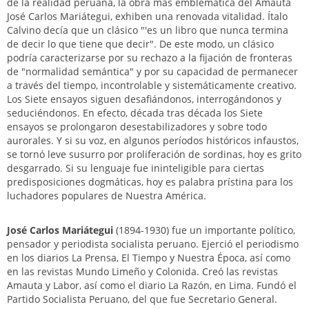
de la realidad peruana, la obra más emblemática del Amauta
José Carlos Mariátegui, exhiben una renovada vitalidad. Ítalo
Calvino decía que un clásico "'es un libro que nunca termina
de decir lo que tiene que decir". De este modo, un clásico
podría caracterizarse por su rechazo a la fijación de fronteras
de "normalidad semántica" y por su capacidad de permanecer
a través del tiempo, incontrolable y sistemáticamente creativo.
Los Siete ensayos siguen desafiándonos, interrogándonos y
seduciéndonos. En efecto, década tras década los Siete
ensayos se prolongaron desestabilizadores y sobre todo
aurorales. Y si su voz, en algunos períodos históricos infaustos,
se tornó leve susurro por proliferación de sordinas, hoy es grito
desgarrado. Si su lenguaje fue ininteligible para ciertas
predisposiciones dogmáticas, hoy es palabra prístina para los
luchadores populares de Nuestra América.
José Carlos Mariátegui
(1894-1930) fue un importante político,
pensador y periodista socialista peruano. Ejerció el periodismo
en los diarios La Prensa, El Tiempo y Nuestra Época, así como
en las revistas Mundo Limeño y Colonida. Creó las revistas
Amauta y Labor, así como el diario La Razón, en Lima. Fundó el
Partido Socialista Peruano, del que fue Secretario General.