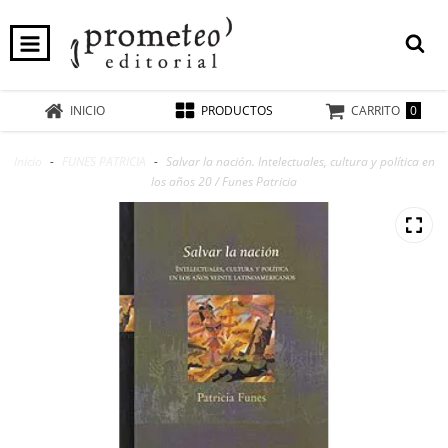
0
INICIO
PRODUCTOS
CARRITO
Inicio
-
FUNES PATRICIA
-
Salvar la nación. Intelectuales, cultura y política en
los años 20 / Funes Patricia