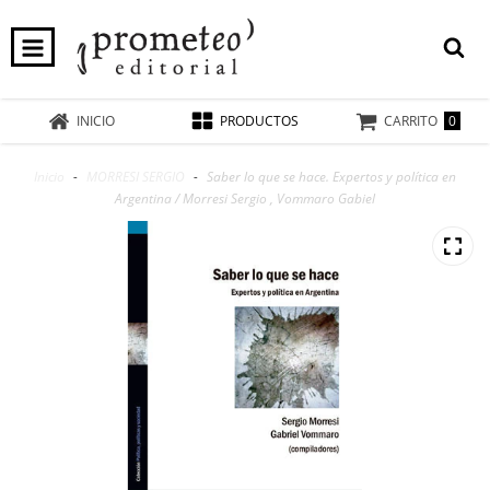
0
INICIO
PRODUCTOS
CARRITO
Inicio
-
MORRESI SERGIO
-
Saber lo que se hace. Expertos y política en
Argentina / Morresi Sergio , Vommaro Gabiel