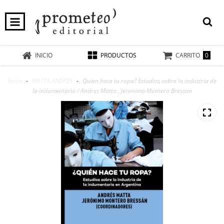
0
INICIO
PRODUCTOS
CARRITO
Inicio
-
MATTA ANDRES
-
Quien hace tu ropa? Estudios sobre la industria de
la indumentaria / Andres Matta ; Jeronimo Montero Bressan