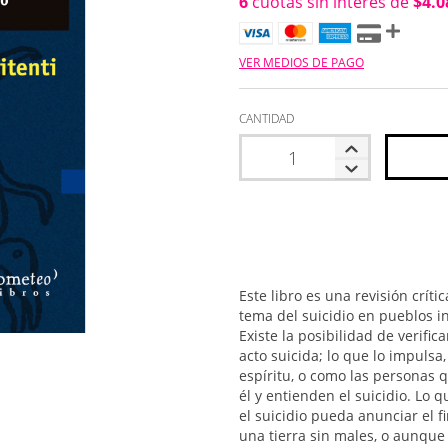
6
cuotas sin interés de
$4.0
VER MEDIOS DE PAGO
CANTIDAD
Este libro es una revisión crít
tema del suicidio en pueblos i
Existe la posibilidad de verific
acto suicida; lo que lo impulsa,
espíritu, o como las personas 
él y entienden el suicidio. Lo 
el suicidio pueda anunciar el f
una tierra sin males, o aunqu