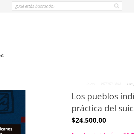
OG
Inicio
-
VITENTI LIVIA
-
Los 
Los pueblos ind
práctica del suici
$24.500,00