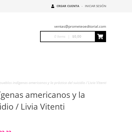
CREAR CUENTA
-
INICIAR SESIÓN
ventas@prometeoeditorial.com
0
Items
|
$0,00
pueblos indígenas americanos y la práctica del suicidio / Livia Vitenti
ígenas americanos y la
dio / Livia Vitenti