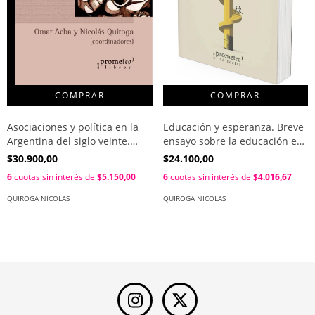
Asociaciones y política en la
Educación y esperanza. Breve
Argentina del siglo veinte.
ensayo sobre la educación en
Entre prácticas y expectativas
Catamarca desde el retorno
$30.900,00
$24.100,00
/ Omar Acha y Nicolás Quiroga
de la democracia / Nicolás
6
cuotas sin interés de
$5.150,00
6
cuotas sin interés de
$4.016,67
Quiroga
QUIROGA NICOLAS
QUIROGA NICOLAS