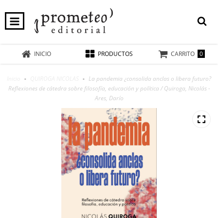
0
INICIO
PRODUCTOS
CARRITO
Inicio
-
QUIROGA NICOLAS
-
La pandemia ¿consolida anclas o libera futuro?
Reflexiones de cátedra sobre filosofía, educación y política / Quiroga, Nicolás -
Ares, Darío