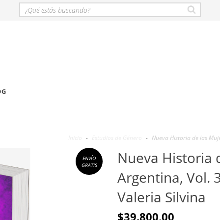
OG
Inicio
-
Estudios de Género
-
Nueva Historia de las Muje
Nueva Historia 
ENVÍO
GRATIS
Argentina, Vol. 
Valeria Silvina
$39.800,00