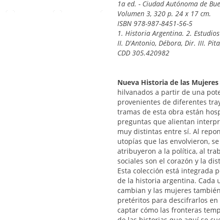
1a ed. - Ciudad Autónoma de Buen
Volumen 3, 320 p. 24 x 17 cm.
ISBN 978-987-8451-56-5
1. Historia Argentina. 2. Estudio
II. D'Antonio, Débora, Dir. III. Pita
CDD 305.420982
Nueva Historia de las Mujeres
hilvanados a partir de una pot
provenientes de diferentes tra
tramas de esta obra están hosp
preguntas que alientan interp
muy distintas entre sí. Al repo
utopías que las envolvieron, se
atribuyeron a la política, al tra
sociales son el corazón y la dis
Esta colección está integrada p
de la historia argentina. Cada
cambian y las mujeres también
pretéritos para descifrarlos en
captar cómo las fronteras temp
de las historias que aquí se c