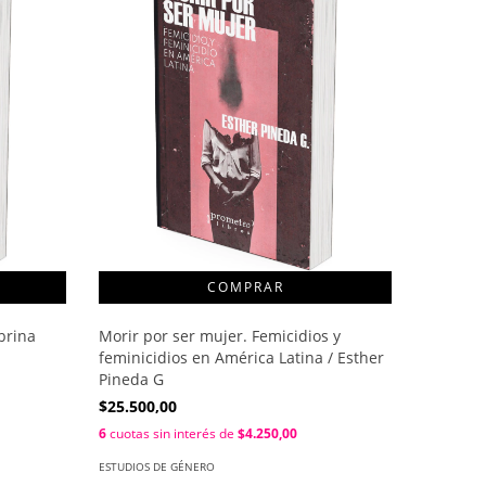
brina
Morir por ser mujer. Femicidios y
La críti
feminicidios en América Latina / Esther
ensayos.
Pineda G
demanda 
$25.500,00
$30.500
6
cuotas sin interés de
$4.250,00
6
cuotas s
ESTUDIOS DE GÉNERO
ESTUDIOS 