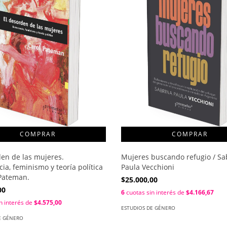
den de las mujeres.
Mujeres buscando refugio / Sa
a, feminismo y teoría política
Paula Vecchioni
 Pateman.
$25.000,00
00
6
cuotas sin interés de
$4.166,67
n interés de
$4.575,00
ESTUDIOS DE GÉNERO
E GÉNERO