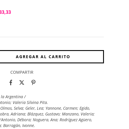
33,33
COMPARTIR
 la Argentina /
onio; Valeria Silvina Pita.
 Olmos, Selva; Geler, Lea; Yannone, Carmen; Egido,
lobra, Adriana; Blázquez, Gustavo; Manzano, Valeria;
 D'Antonio, Débora; Noguera, Ana; Rodríguez Agüero,
a; Barragán, Ivonne.