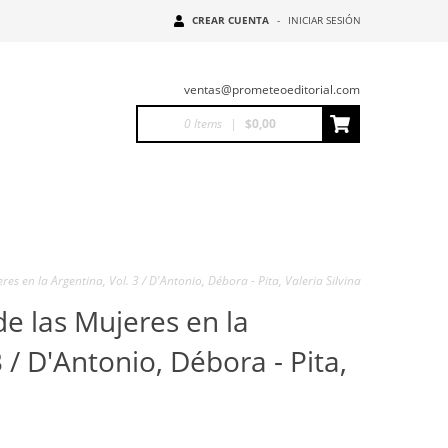
CREAR CUENTA
-
INICIAR SESIÓN
ventas@prometeoeditorial.com
0
Items
|
$0,00
res en la Argentina, Vol. 3 / D'Antonio, Débora - Pita, Valeria Silvina
de las Mujeres en la
3 / D'Antonio, Débora - Pita,