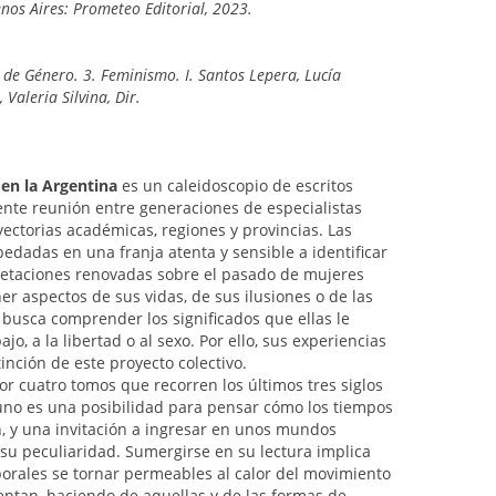
os Aires: Prometeo Editorial, 2023.
s de Género. 3. Feminismo. I. Santos Lepera, Lucía
, Valeria Silvina, Dir.
 en la Argentina
es un caleidoscopio de escritos
ente reunión entre generaciones de especialistas
yectorias académicas, regiones y provincias. Las
edadas en una franja atenta y sensible a identificar
retaciones renovadas sobre el pasado de mujeres
ner aspectos de sus vidas, de sus ilusiones o de las
 busca comprender los significados que ellas le
bajo, a la libertad o al sexo. Por ello, sus experiencias
tinción de este proyecto colectivo.
or cuatro tomos que recorren los últimos tres siglos
 uno es una posibilidad para pensar cómo los tiempos
, y una invitación a ingresar en unos mundos
 su peculiaridad. Sumergirse en su lectura implica
orales se tornar permeables al calor del movimiento
uentan, haciendo de aquellas y de las formas de