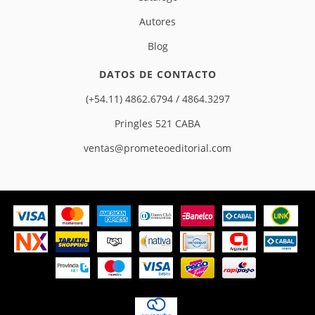
Autores
Blog
DATOS DE CONTACTO
(+54.11) 4862.6794 / 4864.3297
Pringles 521 CABA
ventas@prometeoeditorial.com