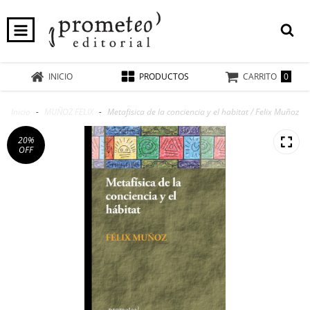
0
INICIO
PRODUCTOS
CARRITO
Inicio
-
MUÑOZ FELIX
-
Metafisica de la conciencia y el habitat / Felix Muñoz
20
%
OFF